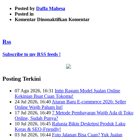
Posted by
Daffa Mahesa
Posted in
pada
Komentar Dinonaktifkan
Komentar
Promo
Jejualan
17an
Rss
pesta
satu
Subscribe to my RSS feeds !
Posting Terkini
07 Agu 2026, 16:31
Intip Ragam Model Jualan Online
Kekinian Buat Cuan Tokomu!
24 Jul 2026, 16:40
Aturan Baru E-commerce 2026: Seller
Online Wajib Paham Ini!
17 Jul 2026, 16:49
7 Metode Pembayaran Wajib Ada di Toko
Online, Sudah Punya?
10 Jul 2026, 16:45
Rahasia Bikin Deskripsi Produk Laku
Keras & SEO-Friendly!
03 Jul 2026, 16:44
Foto Jalanan Bisa Cuan? Yuk Jualan