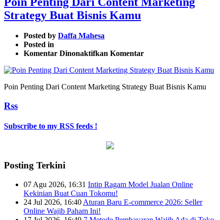
Poin Penting Dari Content Marketing
Strategy Buat Bisnis Kamu
Posted by
Daffa Mahesa
Posted in
pada
Komentar Dinonaktifkan
Komentar
Poin
Penting
Dari
Poin Penting Dari Content Marketing Strategy Buat Bisnis Kamu
Content
Marketing
Rss
Strategy
Buat
Bisnis
Subscribe to my RSS feeds !
Kamu
Posting Terkini
07 Agu 2026, 16:31
Intip Ragam Model Jualan Online
Kekinian Buat Cuan Tokomu!
24 Jul 2026, 16:40
Aturan Baru E-commerce 2026: Seller
Online Wajib Paham Ini!
17 Jul 2026, 16:49
7 Metode Pembayaran Wajib Ada di Toko