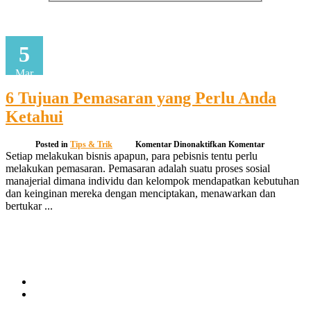
5
Mar
6 Tujuan Pemasaran yang Perlu Anda
Ketahui
pada
Posted in
Tips & Trik
Komentar Dinonaktifkan
Komentar
6
Setiap melakukan bisnis apapun, para pebisnis tentu perlu
Tujuan
melakukan pemasaran. Pemasaran adalah suatu proses sosial
Pemasaran
manajerial dimana individu dan kelompok mendapatkan kebutuhan
yang
dan keinginan mereka dengan menciptakan, menawarkan dan
Perlu
bertukar ...
Anda
Ketahui
Continue reading