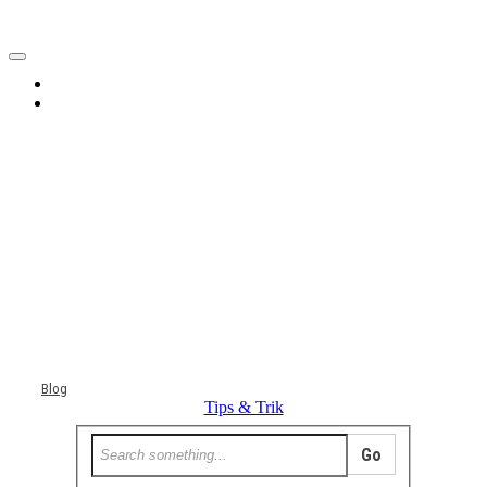
Home
Tentang
Berita
Bisnis
JOM
Promo
Refreshing
Release Note
Tips & Trik
Tutorial
Blog
Tips & Trik