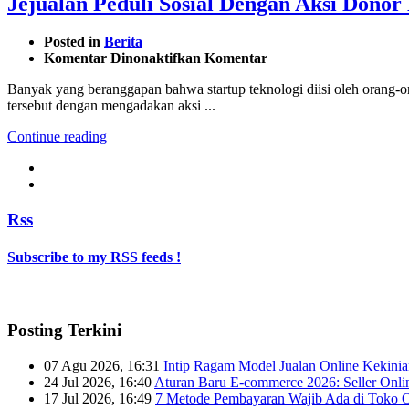
Jejualan Peduli Sosial Dengan Aksi Donor
Posted in
Berita
pada
Komentar Dinonaktifkan
Komentar
Jejualan
Banyak yang beranggapan bahwa startup teknologi diisi oleh orang-or
Peduli
tersebut dengan mengadakan aksi ...
Sosial
Dengan
Continue reading
Aksi
Donor
Darah
Rss
Subscribe to my RSS feeds !
Posting Terkini
07 Agu 2026, 16:31
Intip Ragam Model Jualan Online Kekini
24 Jul 2026, 16:40
Aturan Baru E-commerce 2026: Seller Onli
17 Jul 2026, 16:49
7 Metode Pembayaran Wajib Ada di Toko O