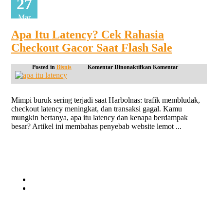
27
Mar
Apa Itu Latency? Cek Rahasia
Checkout Gacor Saat Flash Sale
pada
Posted in
Bisnis
Komentar Dinonaktifkan
Komentar
Apa
Itu
Latency?
Cek
Mimpi buruk sering terjadi saat Harbolnas: trafik membludak,
Rahasia
checkout latency meningkat, dan transaksi gagal. Kamu
Checkout
mungkin bertanya, apa itu latency dan kenapa berdampak
Gacor
Saat
besar? Artikel ini membahas penyebab website lemot ...
Flash
Sale
Continue reading