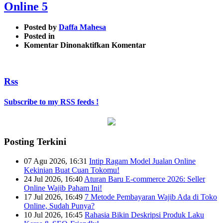
Online 5
Posted by
Daffa Mahesa
Posted in
pada
Komentar Dinonaktifkan
Komentar
Tips
Memilih
Jasa
Rss
Ekspedisi
Untuk
Bisnis
Subscribe to my RSS feeds !
Online
5
Posting Terkini
07 Agu 2026, 16:31
Intip Ragam Model Jualan Online
Kekinian Buat Cuan Tokomu!
24 Jul 2026, 16:40
Aturan Baru E-commerce 2026: Seller
Online Wajib Paham Ini!
17 Jul 2026, 16:49
7 Metode Pembayaran Wajib Ada di Toko
Online, Sudah Punya?
10 Jul 2026, 16:45
Rahasia Bikin Deskripsi Produk Laku