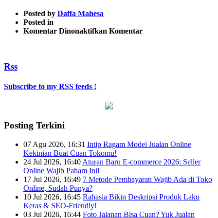
Posted by
Daffa Mahesa
Posted in
pada
Komentar Dinonaktifkan
Komentar
Tips
Memulai
Bisnis
Rss
Kuliner
2
Subscribe to my RSS feeds !
Posting Terkini
07 Agu 2026, 16:31
Intip Ragam Model Jualan Online
Kekinian Buat Cuan Tokomu!
24 Jul 2026, 16:40
Aturan Baru E-commerce 2026: Seller
Online Wajib Paham Ini!
17 Jul 2026, 16:49
7 Metode Pembayaran Wajib Ada di Toko
Online, Sudah Punya?
10 Jul 2026, 16:45
Rahasia Bikin Deskripsi Produk Laku
Keras & SEO-Friendly!
03 Jul 2026, 16:44
Foto Jalanan Bisa Cuan? Yuk Jualan