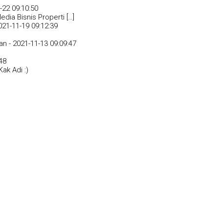
-22 09:10:50
dia Bisnis Properti […]
021-11-19 09:12:39
an -
2021-11-13 09:09:47
48
ak Adi :)