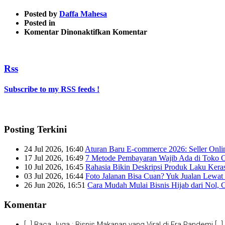
Posted by
Daffa Mahesa
Posted in
pada
Komentar Dinonaktifkan
Komentar
mencari
peluang
Rss
Subscribe to my RSS feeds !
Posting Terkini
24 Jul 2026, 16:40
Aturan Baru E-commerce 2026: Seller Onli
17 Jul 2026, 16:49
7 Metode Pembayaran Wajib Ada di Toko O
10 Jul 2026, 16:45
Rahasia Bikin Deskripsi Produk Laku Kera
03 Jul 2026, 16:44
Foto Jalanan Bisa Cuan? Yuk Jualan Lewat 
26 Jun 2026, 16:51
Cara Mudah Mulai Bisnis Hijab dari Nol, 
Komentar
[…] Baca Juga : Bisnis Makanan yang Viral di Era Pandemi […]