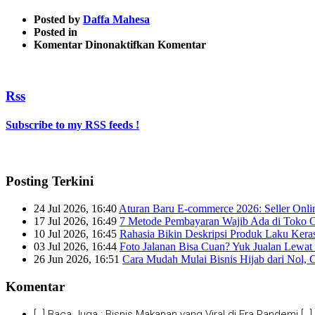
Posted by
Daffa Mahesa
Posted in
pada
Komentar Dinonaktifkan
Komentar
5
Rss
Subscribe to my RSS feeds !
Posting Terkini
24 Jul 2026, 16:40
Aturan Baru E-commerce 2026: Seller Onli
17 Jul 2026, 16:49
7 Metode Pembayaran Wajib Ada di Toko O
10 Jul 2026, 16:45
Rahasia Bikin Deskripsi Produk Laku Kera
03 Jul 2026, 16:44
Foto Jalanan Bisa Cuan? Yuk Jualan Lewat 
26 Jun 2026, 16:51
Cara Mudah Mulai Bisnis Hijab dari Nol, 
Komentar
[…] Baca Juga : Bisnis Makanan yang Viral di Era Pandemi […]