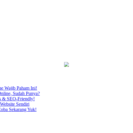
ne Wajib Paham Ini!
nline, Sudah Punya?
s & SEO-Friendly!
Website Sendiri
Coba Sekarang Yuk!