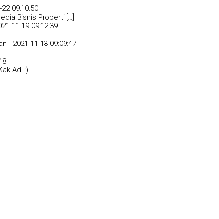
-22 09:10:50
dia Bisnis Properti […]
021-11-19 09:12:39
an -
2021-11-13 09:09:47
48
ak Adi :)