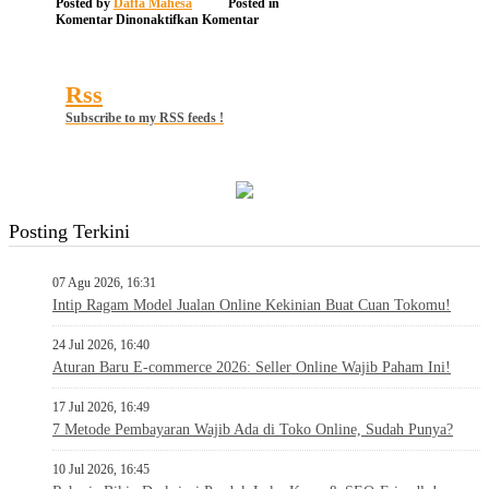
Posted by
Daffa Mahesa
Posted in
pada
Komentar Dinonaktifkan
Komentar
13
Rss
Subscribe to my RSS feeds !
Posting Terkini
07 Agu 2026, 16:31
Intip Ragam Model Jualan Online Kekinian Buat Cuan Tokomu!
24 Jul 2026, 16:40
Aturan Baru E-commerce 2026: Seller Online Wajib Paham Ini!
17 Jul 2026, 16:49
7 Metode Pembayaran Wajib Ada di Toko Online, Sudah Punya?
10 Jul 2026, 16:45