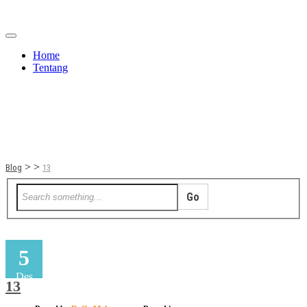
Home
Tentang
Berita
Bisnis
JOM
Promo
Refreshing
Release Note
Tips & Trik
Tutorial
>
>
Blog
13
5
Des
13