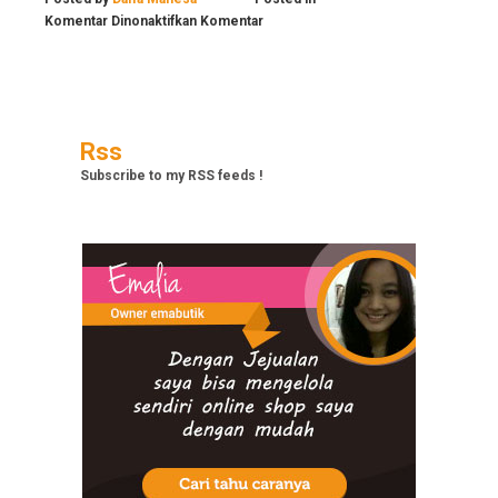
pada
Komentar Dinonaktifkan
Komentar
15
Rss
Subscribe to my RSS feeds !