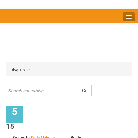
Home
Tentang
Berita
Bisnis
JOM
Promo
Refreshing
Release Note
Tips & Trik
Tutorial
>
>
Blog
15
5
Des
15
Posted by
Daffa Mahesa
Posted in