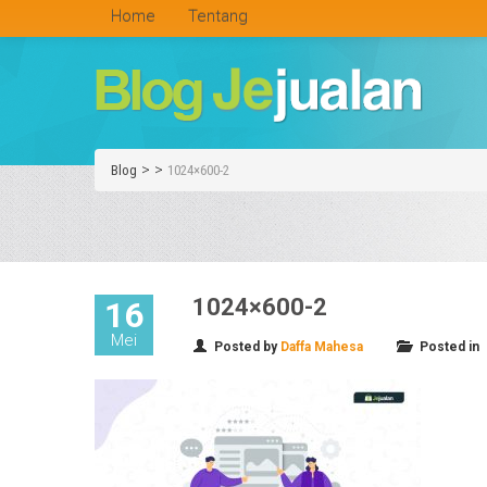
Home
Tentang
>
>
Blog
1024×600-2
1024×600-2
16
Mei
Posted by
Daffa Mahesa
Posted in