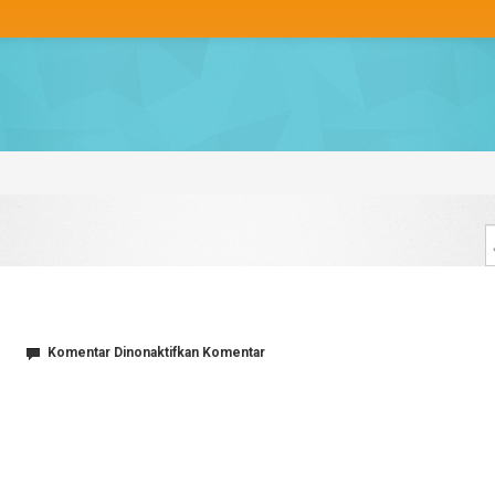
pada
Komentar Dinonaktifkan
Komentar
1024×600-
2