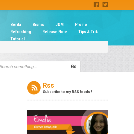
Berita
Bisnis
JOM
Promo
Refreshing
Release Note
Tips & Trik
Tutorial
Rss
Subscribe to my RSS feeds !