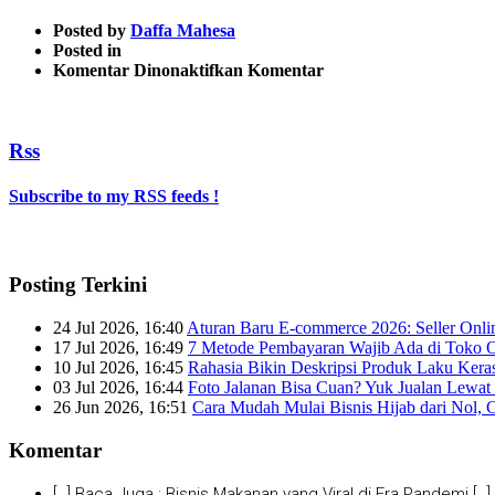
Posted by
Daffa Mahesa
Posted in
pada
Komentar Dinonaktifkan
Komentar
IMG_1056
Rss
Subscribe to my RSS feeds !
Posting Terkini
24 Jul 2026, 16:40
Aturan Baru E-commerce 2026: Seller Onli
17 Jul 2026, 16:49
7 Metode Pembayaran Wajib Ada di Toko O
10 Jul 2026, 16:45
Rahasia Bikin Deskripsi Produk Laku Kera
03 Jul 2026, 16:44
Foto Jalanan Bisa Cuan? Yuk Jualan Lewat 
26 Jun 2026, 16:51
Cara Mudah Mulai Bisnis Hijab dari Nol, 
Komentar
[…] Baca Juga : Bisnis Makanan yang Viral di Era Pandemi […]