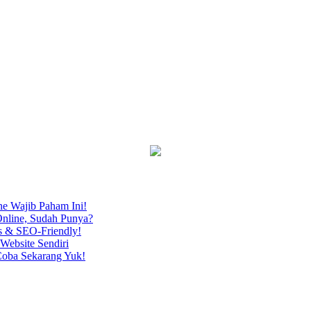
ne Wajib Paham Ini!
nline, Sudah Punya?
s & SEO-Friendly!
Website Sendiri
Coba Sekarang Yuk!