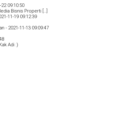
-22 09:10:50
dia Bisnis Properti […]
021-11-19 09:12:39
an -
2021-11-13 09:09:47
48
ak Adi :)