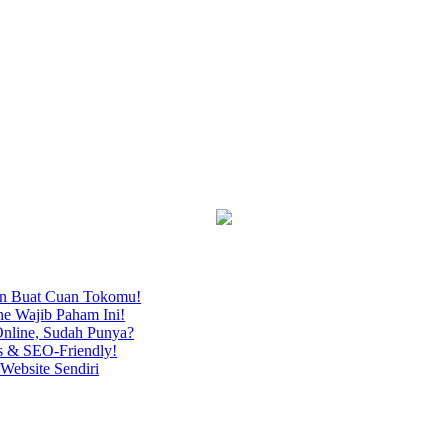
an Buat Cuan Tokomu!
ne Wajib Paham Ini!
nline, Sudah Punya?
s & SEO-Friendly!
Website Sendiri