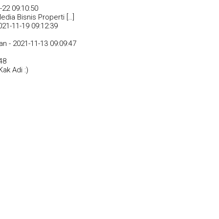
-22 09:10:50
dia Bisnis Properti […]
021-11-19 09:12:39
an -
2021-11-13 09:09:47
48
ak Adi :)