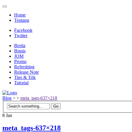
Home
Tentang
Facebook
Twitter
Berita
Bisnis
JOM
Promo
Refreshing
Release Note
Tips & Trik
Tutorial
Blog
>
>
meta_tags-637×218
8
Jan
meta_tags-637×218