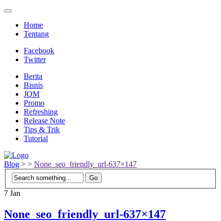
Home
Tentang
Facebook
Twitter
Berita
Bisnis
JOM
Promo
Refreshing
Release Note
Tips & Trik
Tutorial
Blog
>
>
None_seo_friendly_url-637×147
7
Jan
None_seo_friendly_url-637×147