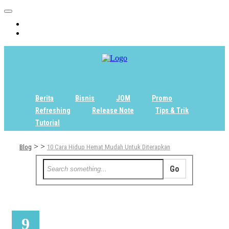
Home
Tentang
Berita
Bisnis
JOM
Promo
Refreshing
Release Note
Tips & Trik
Tutorial
>
>
Blog
10 Cara Hidup Hemat Mudah Untuk Diterapkan
9