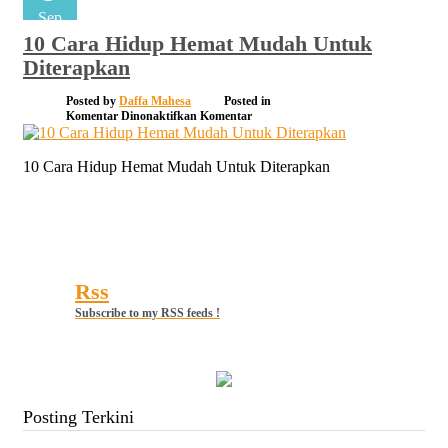
Sep
10 Cara Hidup Hemat Mudah Untuk
Diterapkan
Posted by
Daffa Mahesa
Posted in
pada
Komentar Dinonaktifkan
Komentar
10
Cara
Hidup
10 Cara Hidup Hemat Mudah Untuk Diterapkan
Hemat
Mudah
Untuk
Diterapkan
Rss
Subscribe to my RSS feeds !
Posting Terkini