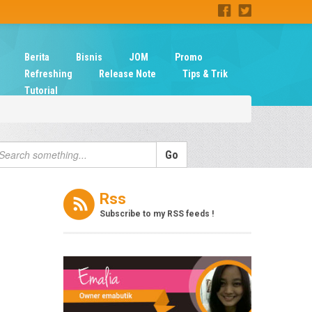
Berita
Bisnis
JOM
Promo
Refreshing
Release Note
Tips & Trik
Tutorial
Rss
Subscribe to my RSS feeds !