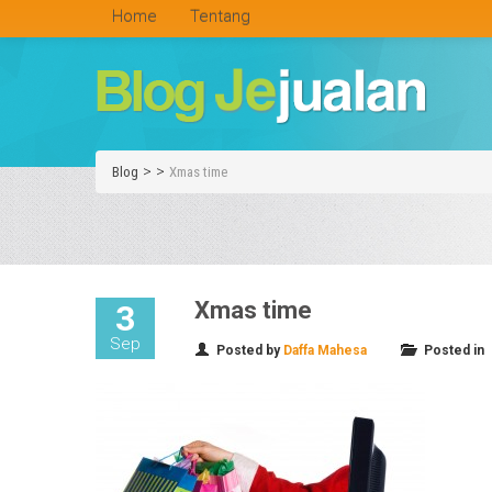
Home
Tentang
>
>
Blog
Xmas time
Xmas time
3
Sep
Posted by
Daffa Mahesa
Posted in