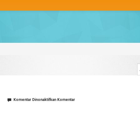
pada
Komentar Dinonaktifkan
Komentar
Xmas
time