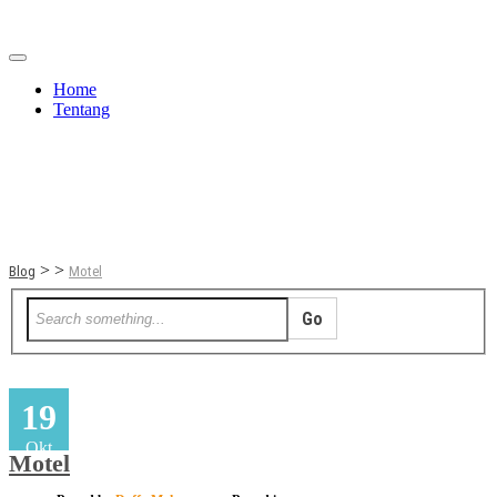
Home
Tentang
Berita
Bisnis
JOM
Promo
Refreshing
Release Note
Tips & Trik
Tutorial
>
>
Blog
Motel
19
Okt
Motel