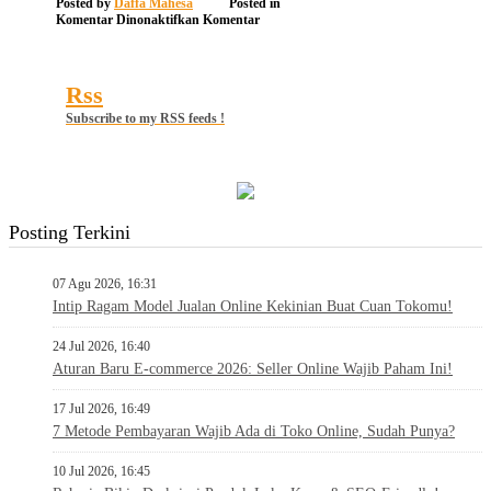
Posted by
Daffa Mahesa
Posted in
pada
Komentar Dinonaktifkan
Komentar
Motel
Rss
Subscribe to my RSS feeds !
Posting Terkini
07 Agu 2026, 16:31
Intip Ragam Model Jualan Online Kekinian Buat Cuan Tokomu!
24 Jul 2026, 16:40
Aturan Baru E-commerce 2026: Seller Online Wajib Paham Ini!
17 Jul 2026, 16:49
7 Metode Pembayaran Wajib Ada di Toko Online, Sudah Punya?
10 Jul 2026, 16:45