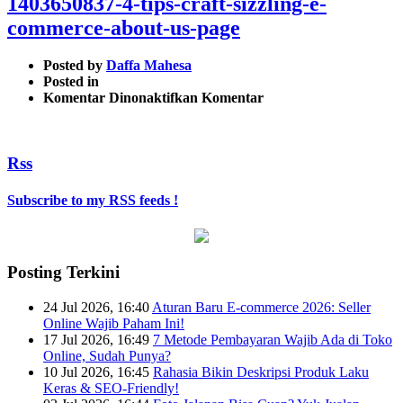
1403650837-4-tips-craft-sizzling-e-
commerce-about-us-page
Posted by
Daffa Mahesa
Posted in
pada
Komentar Dinonaktifkan
Komentar
1403650837-
4-
tips-
Rss
craft-
sizzling-
e-
Subscribe to my RSS feeds !
commerce-
about-
us-
page
Posting Terkini
24 Jul 2026, 16:40
Aturan Baru E-commerce 2026: Seller
Online Wajib Paham Ini!
17 Jul 2026, 16:49
7 Metode Pembayaran Wajib Ada di Toko
Online, Sudah Punya?
10 Jul 2026, 16:45
Rahasia Bikin Deskripsi Produk Laku
Keras & SEO-Friendly!