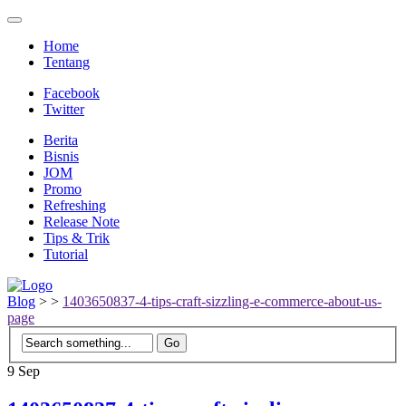
Home
Tentang
Facebook
Twitter
Berita
Bisnis
JOM
Promo
Refreshing
Release Note
Tips & Trik
Tutorial
Blog
>
>
1403650837-4-tips-craft-sizzling-e-commerce-about-us-
page
9
Sep