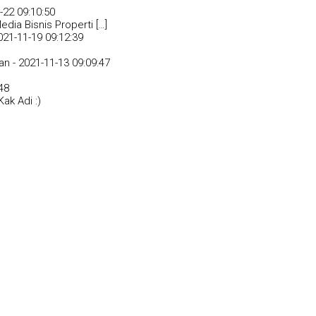
-22 09:10:50
dia Bisnis Properti […]
021-11-19 09:12:39
an -
2021-11-13 09:09:47
48
ak Adi :)