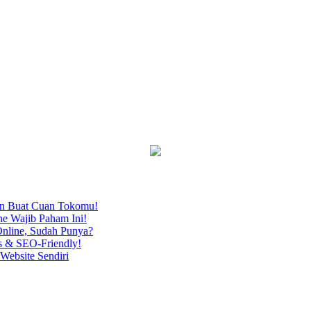
an Buat Cuan Tokomu!
ne Wajib Paham Ini!
nline, Sudah Punya?
s & SEO-Friendly!
Website Sendiri