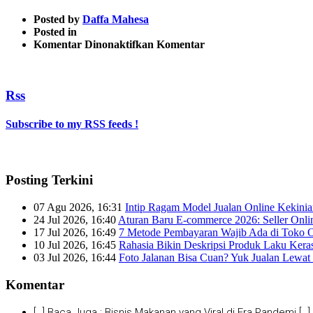
Posted by
Daffa Mahesa
Posted in
pada
Komentar Dinonaktifkan
Komentar
Visme
Rss
Subscribe to my RSS feeds !
Posting Terkini
07 Agu 2026, 16:31
Intip Ragam Model Jualan Online Kekini
24 Jul 2026, 16:40
Aturan Baru E-commerce 2026: Seller Onli
17 Jul 2026, 16:49
7 Metode Pembayaran Wajib Ada di Toko O
10 Jul 2026, 16:45
Rahasia Bikin Deskripsi Produk Laku Kera
03 Jul 2026, 16:44
Foto Jalanan Bisa Cuan? Yuk Jualan Lewat 
Komentar
[…] Baca Juga : Bisnis Makanan yang Viral di Era Pandemi […]