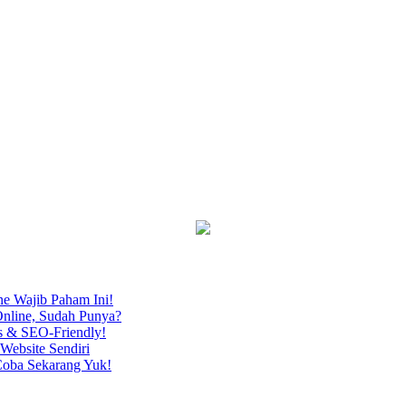
ne Wajib Paham Ini!
nline, Sudah Punya?
s & SEO-Friendly!
Website Sendiri
Coba Sekarang Yuk!