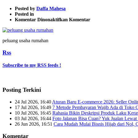
Posted by
Daffa Mahesa
Posted in
pada
Komentar Dinonaktifkan
Komentar
peluang
usaha
rumahan
peluang usaha rumahan
4
Rss
Subscribe to my RSS feeds !
Posting Terkini
24 Jul 2026, 16:40
Aturan Baru E-commerce 2026: Seller Onli
17 Jul 2026, 16:49
7 Metode Pembayaran Wajib Ada di Toko O
10 Jul 2026, 16:45
Rahasia Bikin Deskripsi Produk Laku Kera
03 Jul 2026, 16:44
Foto Jalanan Bisa Cuan? Yuk Jualan Lewat 
26 Jun 2026, 16:51
Cara Mudah Mulai Bisnis Hijab dari Nol, 
Komentar