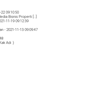
-22 09:10:50
dia Bisnis Properti […]
021-11-19 09:12:39
an -
2021-11-13 09:09:47
48
ak Adi :)