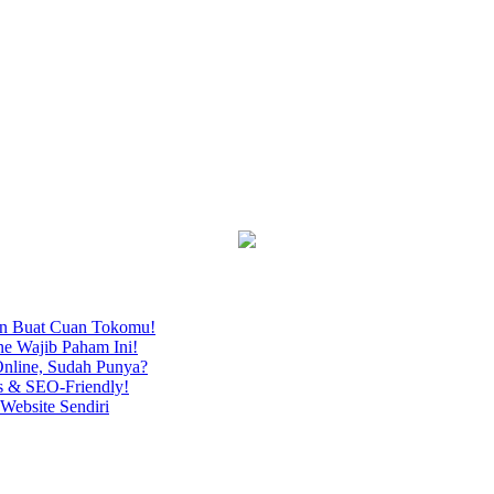
an Buat Cuan Tokomu!
ne Wajib Paham Ini!
nline, Sudah Punya?
s & SEO-Friendly!
Website Sendiri