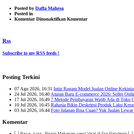
Posted by
Daffa Mahesa
Posted in
pada
Komentar Dinonaktifkan
Komentar
2014-
09-
25-
Rss
16_21_45-
All-
in-
Subscribe to my RSS feeds !
one-
social-
media-
ecommerce-
Posting Terkini
analytics-
_-
07 Agu 2026, 16:31
Intip Ragam Model Jualan Online Kekini
SumAll-
24 Jul 2026, 16:40
Aturan Baru E-commerce 2026: Seller Onli
760×266
17 Jul 2026, 16:49
7 Metode Pembayaran Wajib Ada di Toko O
10 Jul 2026, 16:45
Rahasia Bikin Deskripsi Produk Laku Kera
03 Jul 2026, 16:44
Foto Jalanan Bisa Cuan? Yuk Jualan Lewat 
Komentar
[…] Baca Juga : Bisnis Makanan yang Viral di Era Pandemi […]