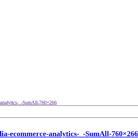
-analytics-_-SumAll-760×266
edia-ecommerce-analytics-_-SumAll-760×266