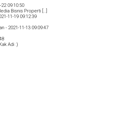
-22 09:10:50
dia Bisnis Properti […]
021-11-19 09:12:39
an -
2021-11-13 09:09:47
48
ak Adi :)