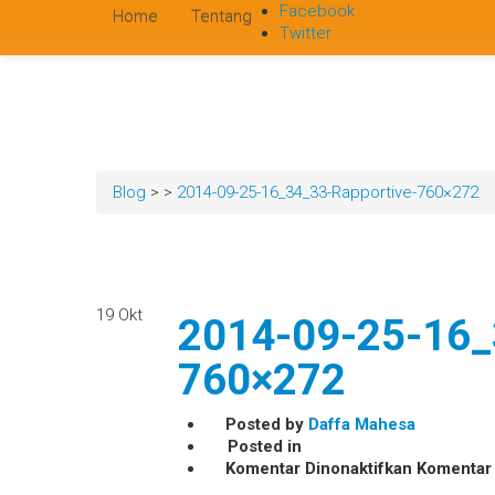
Facebook
Home
Tentang
Twitter
Blog
>
>
2014-09-25-16_34_33-Rapportive-760×272
19
Okt
2014-09-25-16_
760×272
Posted by
Daffa Mahesa
Posted in
pada
Komentar Dinonaktifkan
Komentar
2014-