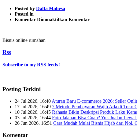
Posted by
Daffa Mahesa
Posted in
pada
Komentar Dinonaktifkan
Komentar
1024×600-
3
(3)
Bisnis online rumahan
Rss
Subscribe to my RSS feeds !
Posting Terkini
24 Jul 2026, 16:40
Aturan Baru E-commerce 2026: Seller Onli
17 Jul 2026, 16:49
7 Metode Pembayaran Wajib Ada di Toko O
10 Jul 2026, 16:45
Rahasia Bikin Deskripsi Produk Laku Kera
03 Jul 2026, 16:44
Foto Jalanan Bisa Cuan? Yuk Jualan Lewat 
26 Jun 2026, 16:51
Cara Mudah Mulai Bisnis Hijab dari Nol, 
Komentar