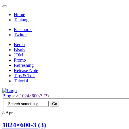
Home
Tentang
Facebook
Twitter
Berita
Bisnis
JOM
Promo
Refreshing
Release Note
Tips & Trik
Tutorial
Blog
>
>
1024×600-3 (3)
8
Apr
1024×600-3 (3)