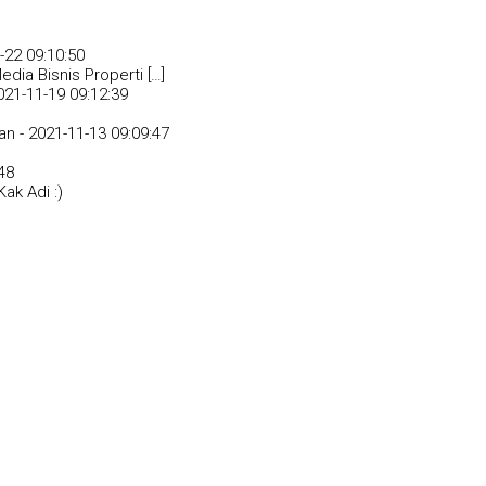
-22 09:10:50
dia Bisnis Properti […]
021-11-19 09:12:39
an -
2021-11-13 09:09:47
48
ak Adi :)