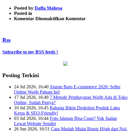
Posted by
Daffa Mahesa
Posted in
pada
Komentar Dinonaktifkan
Komentar
facebook
Rss
Subscribe to my RSS feeds !
Posting Terkini
24 Jul 2026, 16:40
Aturan Baru E-commerce 2026: Seller
Online Wajib Paham Ini!
17 Jul 2026, 16:49
7 Metode Pembayaran Wajib Ada di Toko
Online, Sudah Punya?
10 Jul 2026, 16:45
Rahasia Bikin Deskripsi Produk Laku
Keras & SEO-Friendly!
03 Jul 2026, 16:44
Foto Jalanan Bisa Cuan? Yuk Jualan
Lewat Website Sendiri
26 Jun 2026, 16:51
Cara Mudah Mulai Bisnis Hijab dari Nol,