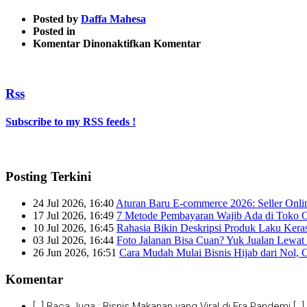
Posted by
Daffa Mahesa
Posted in
pada
Komentar Dinonaktifkan
Komentar
legibility2
Rss
Subscribe to my RSS feeds !
Posting Terkini
24 Jul 2026, 16:40
Aturan Baru E-commerce 2026: Seller Onli
17 Jul 2026, 16:49
7 Metode Pembayaran Wajib Ada di Toko O
10 Jul 2026, 16:45
Rahasia Bikin Deskripsi Produk Laku Kera
03 Jul 2026, 16:44
Foto Jalanan Bisa Cuan? Yuk Jualan Lewat 
26 Jun 2026, 16:51
Cara Mudah Mulai Bisnis Hijab dari Nol, 
Komentar
[…] Baca Juga : Bisnis Makanan yang Viral di Era Pandemi […]