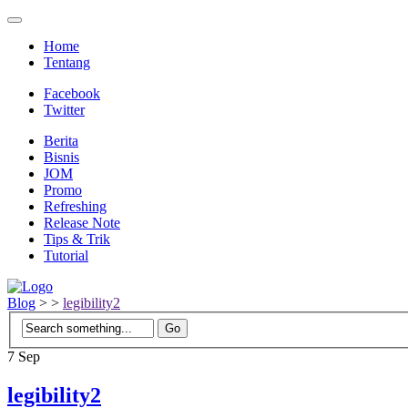
Home
Tentang
Facebook
Twitter
Berita
Bisnis
JOM
Promo
Refreshing
Release Note
Tips & Trik
Tutorial
Blog
>
>
legibility2
7
Sep
legibility2