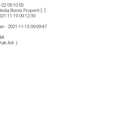
-22 09:10:50
dia Bisnis Properti […]
021-11-19 09:12:39
an -
2021-11-13 09:09:47
48
ak Adi :)