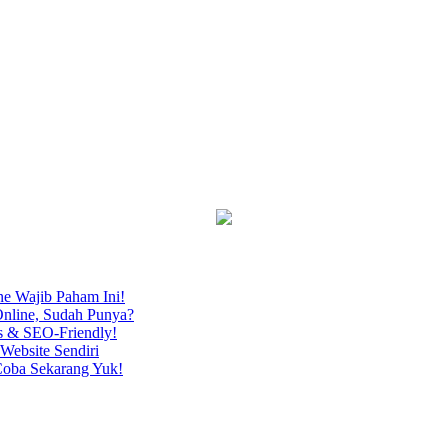
ne Wajib Paham Ini!
nline, Sudah Punya?
s & SEO-Friendly!
Website Sendiri
Coba Sekarang Yuk!