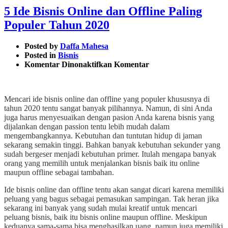
5 Ide Bisnis Online dan Offline Paling
Populer Tahun 2020
Posted by
Daffa Mahesa
Posted in
Bisnis
pada
Komentar Dinonaktifkan
Komentar
5
Ide
Bisnis
Mencari ide bisnis online dan offline yang populer khususnya di
Online
tahun 2020 tentu sangat banyak pilihannya. Namun, di sini Anda
dan
juga harus menyesuaikan dengan pasion Anda karena bisnis yang
Offline
dijalankan dengan passion tentu lebih mudah dalam
Paling
mengembangkannya. Kebutuhan dan tuntutan hidup di jaman
Populer
sekarang semakin tinggi. Bahkan banyak kebutuhan sekunder yang
Tahun
sudah bergeser menjadi kebutuhan primer. Itulah mengapa banyak
2020
orang yang memilih untuk menjalankan bisnis baik itu online
maupun offline sebagai tambahan.
Ide bisnis online dan offline tentu akan sangat dicari karena memiliki
peluang yang bagus sebagai pemasukan sampingan. Tak heran jika
sekarang ini banyak yang sudah mulai kreatif untuk mencari
peluang bisnis, baik itu bisnis online maupun offline. Meskipun
keduanya sama-sama bisa menghasilkan uang, namun juga memiliki