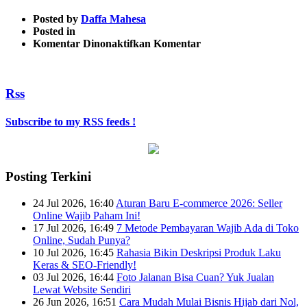
Posted by
Daffa Mahesa
Posted in
pada
Komentar Dinonaktifkan
Komentar
1
Rss
Subscribe to my RSS feeds !
Posting Terkini
24 Jul 2026, 16:40
Aturan Baru E-commerce 2026: Seller
Online Wajib Paham Ini!
17 Jul 2026, 16:49
7 Metode Pembayaran Wajib Ada di Toko
Online, Sudah Punya?
10 Jul 2026, 16:45
Rahasia Bikin Deskripsi Produk Laku
Keras & SEO-Friendly!
03 Jul 2026, 16:44
Foto Jalanan Bisa Cuan? Yuk Jualan
Lewat Website Sendiri
26 Jun 2026, 16:51
Cara Mudah Mulai Bisnis Hijab dari Nol,