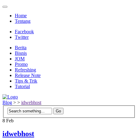
Home
Tentang
Facebook
Twitter
Berita
Bisnis
JOM
Promo
Refreshing
Release Note
Tips & Trik
Tutorial
Blog
>
>
idwebhost
8
Feb
idwebhost