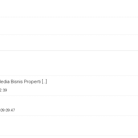
dia Bisnis Properti […]
2:39
 09:09:47