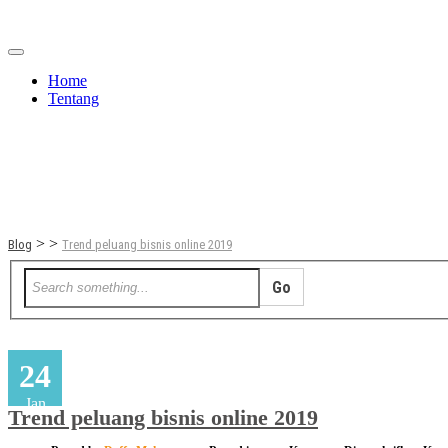
Home
Tentang
Berita
Bisnis
JOM
Promo
Refreshing
>
>
Blog
Trend peluang bisnis online 2019
24
Jan
Trend peluang bisnis online 2019