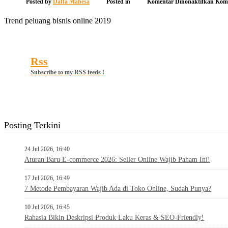
pada
Posted by
Daffa Mahesa
Posted in
Komentar Dinonaktifkan
Kome
Tren
pelu
Trend peluang bisnis online 2019
bisni
onlin
2019
Rss
Subscribe to my RSS feeds !
Posting Terkini
24 Jul 2026, 16:40
Aturan Baru E-commerce 2026: Seller Online Wajib Paham Ini!
17 Jul 2026, 16:49
7 Metode Pembayaran Wajib Ada di Toko Online, Sudah Punya?
10 Jul 2026, 16:45
Rahasia Bikin Deskripsi Produk Laku Keras & SEO-Friendly!