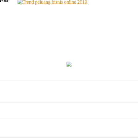
ntar
d
ang
s
e