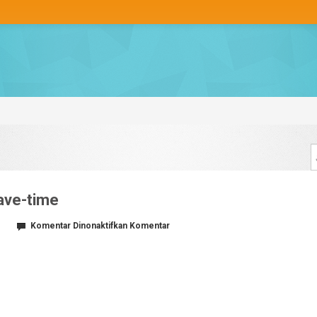
ave-time
pada
Komentar Dinonaktifkan
Komentar
Social-
Media-
Templates-
save-
time