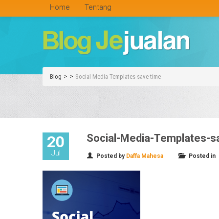
Home
Tentang
>
>
Blog
Social-Media-Templates-save-time
Social-Media-Templates-s
20
Jul
Posted by
Daffa Mahesa
Posted in