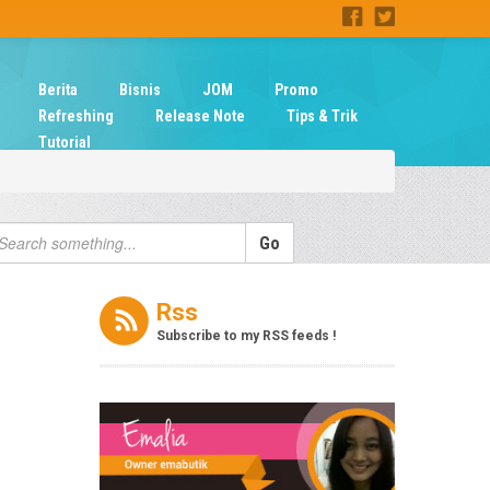
Berita
Bisnis
JOM
Promo
Refreshing
Release Note
Tips & Trik
Tutorial
Rss
Subscribe to my RSS feeds !