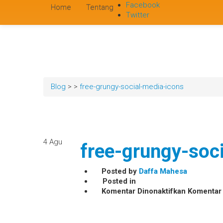
Facebook
Home
Tentang
Twitter
Blog
>
>
free-grungy-social-media-icons
4
Agu
free-grungy-soc
Posted by
Daffa Mahesa
Posted in
pada
Komentar Dinonaktifkan
Komentar
free-
grungy-
social-