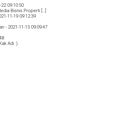
-22 09:10:50
dia Bisnis Properti […]
021-11-19 09:12:39
an -
2021-11-13 09:09:47
48
ak Adi :)