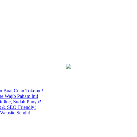
an Buat Cuan Tokomu!
ne Wajib Paham Ini!
nline, Sudah Punya?
s & SEO-Friendly!
Website Sendiri