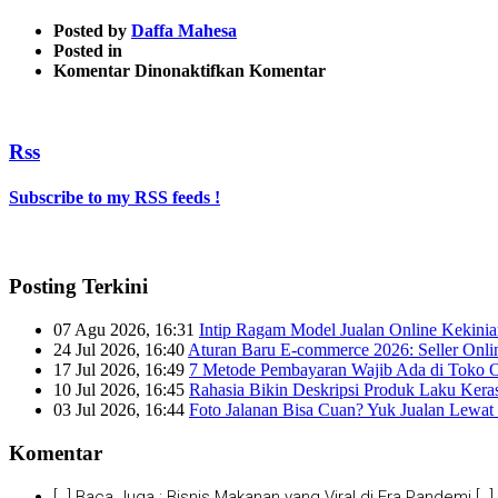
Posted by
Daffa Mahesa
Posted in
pada
Komentar Dinonaktifkan
Komentar
2
Rss
Subscribe to my RSS feeds !
Posting Terkini
07 Agu 2026, 16:31
Intip Ragam Model Jualan Online Kekini
24 Jul 2026, 16:40
Aturan Baru E-commerce 2026: Seller Onli
17 Jul 2026, 16:49
7 Metode Pembayaran Wajib Ada di Toko O
10 Jul 2026, 16:45
Rahasia Bikin Deskripsi Produk Laku Kera
03 Jul 2026, 16:44
Foto Jalanan Bisa Cuan? Yuk Jualan Lewat 
Komentar
[…] Baca Juga : Bisnis Makanan yang Viral di Era Pandemi […]