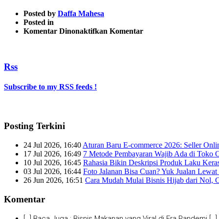
Posted by
Daffa Mahesa
Posted in
pada
Komentar Dinonaktifkan
Komentar
5
Rss
Subscribe to my RSS feeds !
Posting Terkini
24 Jul 2026, 16:40
Aturan Baru E-commerce 2026: Seller Onli
17 Jul 2026, 16:49
7 Metode Pembayaran Wajib Ada di Toko O
10 Jul 2026, 16:45
Rahasia Bikin Deskripsi Produk Laku Kera
03 Jul 2026, 16:44
Foto Jalanan Bisa Cuan? Yuk Jualan Lewat 
26 Jun 2026, 16:51
Cara Mudah Mulai Bisnis Hijab dari Nol, 
Komentar
[…] Baca Juga : Bisnis Makanan yang Viral di Era Pandemi […]