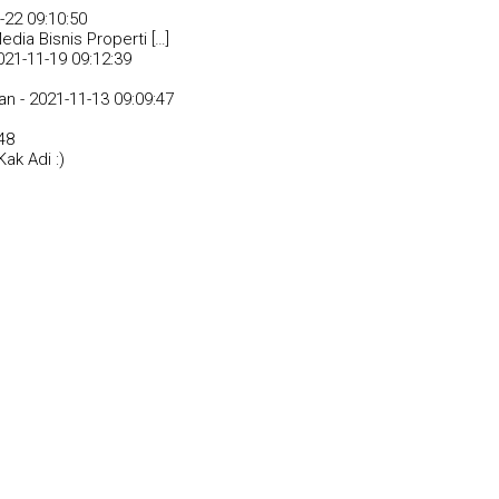
-22 09:10:50
dia Bisnis Properti […]
021-11-19 09:12:39
an -
2021-11-13 09:09:47
48
ak Adi :)