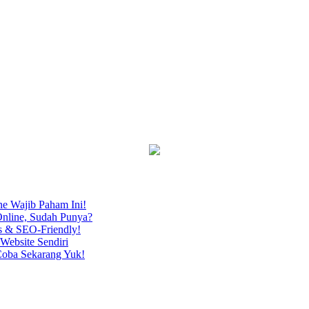
ne Wajib Paham Ini!
nline, Sudah Punya?
s & SEO-Friendly!
Website Sendiri
Coba Sekarang Yuk!