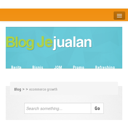
Home
Tentang
Berita
Bisnis
JOM
Promo
Refreshing
Release Note
Tips & Trik
Tutorial
>
>
Blog
ecommerce growth