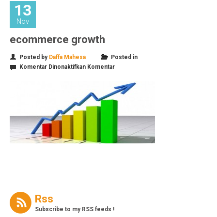
13
Nov
ecommerce growth
Posted by
Daffa Mahesa
Posted in
pada
Komentar Dinonaktifkan
Komentar
ecommerce
growth
Rss
Subscribe to my RSS feeds !