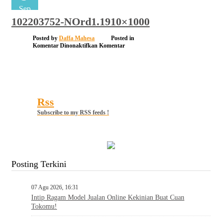
Sep
102203752-NOrd1.1910×1000
Posted by
Daffa Mahesa
Posted in
pada
Komentar Dinonaktifkan
Komentar
102203752-
NOrd1.1910×1000
Rss
Subscribe to my RSS feeds !
Posting Terkini
07 Agu 2026, 16:31
Intip Ragam Model Jualan Online Kekinian Buat Cuan
Tokomu!