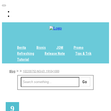
Home
Tentang
Berita
Bisnis
JOM
Promo
Refreshing
Release Note
Tips & Trik
Tutorial
>
>
Blog
102203752-NOrd1.1910×1000
9