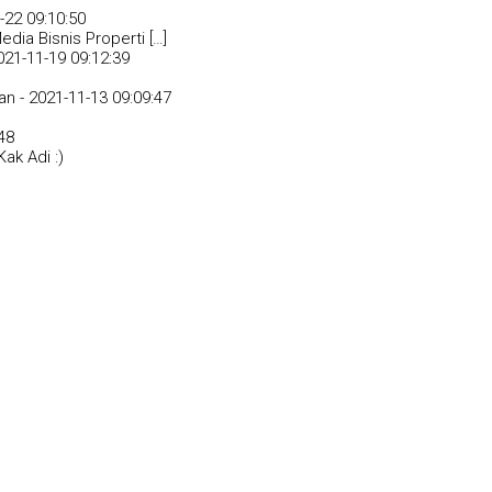
-22 09:10:50
dia Bisnis Properti […]
021-11-19 09:12:39
an -
2021-11-13 09:09:47
48
ak Adi :)