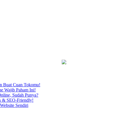
an Buat Cuan Tokomu!
ne Wajib Paham Ini!
nline, Sudah Punya?
s & SEO-Friendly!
Website Sendiri