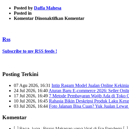
Posted by
Daffa Mahesa
Posted in
pada
Komentar Dinonaktifkan
Komentar
facebook-
commerce
Rss
Subscribe to my RSS feeds !
Posting Terkini
07 Agu 2026, 16:31
Intip Ragam Model Jualan Online Kekini
24 Jul 2026, 16:40
Aturan Baru E-commerce 2026: Seller Onli
17 Jul 2026, 16:49
7 Metode Pembayaran Wajib Ada di Toko O
10 Jul 2026, 16:45
Rahasia Bikin Deskripsi Produk Laku Kera
03 Jul 2026, 16:44
Foto Jalanan Bisa Cuan? Yuk Jualan Lewat 
Komentar
[…] Baca Juga : Bisnis Makanan yang Viral di Era Pandemi […]