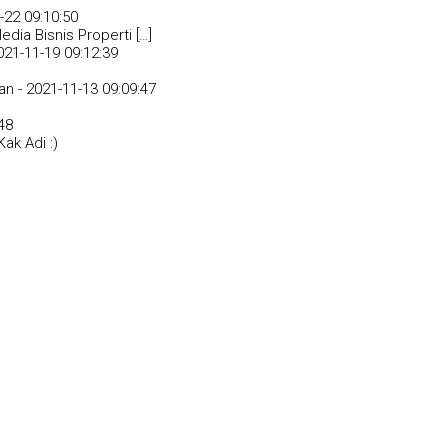
-22 09:10:50
dia Bisnis Properti […]
021-11-19 09:12:39
an -
2021-11-13 09:09:47
48
ak Adi :)