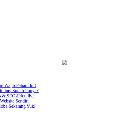
ne Wajib Paham Ini!
nline, Sudah Punya?
s & SEO-Friendly!
Website Sendiri
Coba Sekarang Yuk!