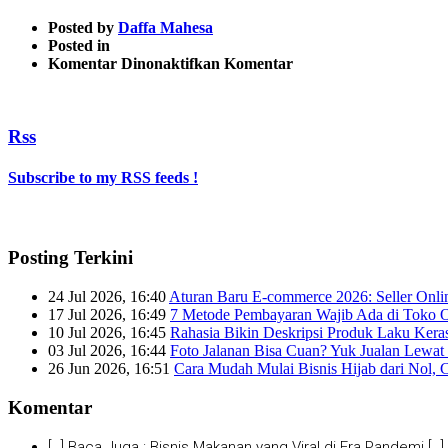
Posted by
Daffa Mahesa
Posted in
pada
Komentar Dinonaktifkan
Komentar
9
Rss
Subscribe to my RSS feeds !
Posting Terkini
24 Jul 2026, 16:40
Aturan Baru E-commerce 2026: Seller Onli
17 Jul 2026, 16:49
7 Metode Pembayaran Wajib Ada di Toko O
10 Jul 2026, 16:45
Rahasia Bikin Deskripsi Produk Laku Kera
03 Jul 2026, 16:44
Foto Jalanan Bisa Cuan? Yuk Jualan Lewat 
26 Jun 2026, 16:51
Cara Mudah Mulai Bisnis Hijab dari Nol, 
Komentar
[…] Baca Juga : Bisnis Makanan yang Viral di Era Pandemi […]