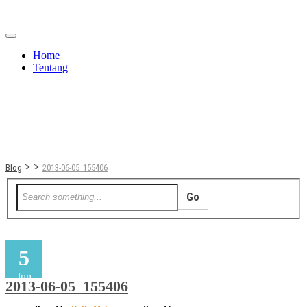
Home
Tentang
Berita
Bisnis
JOM
Promo
Refreshing
Release Note
Tips & Trik
Tutorial
>
>
Blog
2013-06-05_155406
5
Jun
2013-06-05_155406