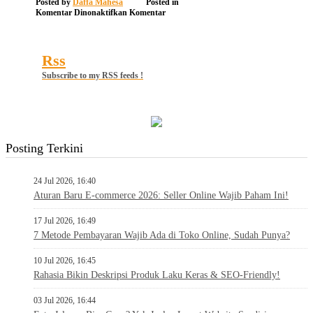
Posted by
Daffa Mahesa
Posted in
pada
Komentar Dinonaktifkan
Komentar
2013-
06-
05_155406
Rss
Subscribe to my RSS feeds !
Posting Terkini
24 Jul 2026, 16:40
Aturan Baru E-commerce 2026: Seller Online Wajib Paham Ini!
17 Jul 2026, 16:49
7 Metode Pembayaran Wajib Ada di Toko Online, Sudah Punya?
10 Jul 2026, 16:45
Rahasia Bikin Deskripsi Produk Laku Keras & SEO-Friendly!
03 Jul 2026, 16:44