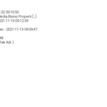
-22 09:10:50
dia Bisnis Properti […]
021-11-19 09:12:39
an -
2021-11-13 09:09:47
48
ak Adi :)