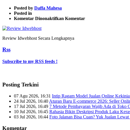
Posted by
Daffa Mahesa
Posted in
pada
Komentar Dinonaktifkan
Komentar
Review
Idwebhost
Secara
Review Idwebhost Secara Lengkapnya
Lengkapnya
Rss
Subscribe to my RSS feeds !
Posting Terkini
07 Agu 2026, 16:31
Intip Ragam Model Jualan Online Kekini
24 Jul 2026, 16:40
Aturan Baru E-commerce 2026: Seller Onli
17 Jul 2026, 16:49
7 Metode Pembayaran Wajib Ada di Toko O
10 Jul 2026, 16:45
Rahasia Bikin Deskripsi Produk Laku Kera
03 Jul 2026, 16:44
Foto Jalanan Bisa Cuan? Yuk Jualan Lewat 
Komentar