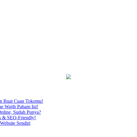
an Buat Cuan Tokomu!
ne Wajib Paham Ini!
nline, Sudah Punya?
s & SEO-Friendly!
Website Sendiri