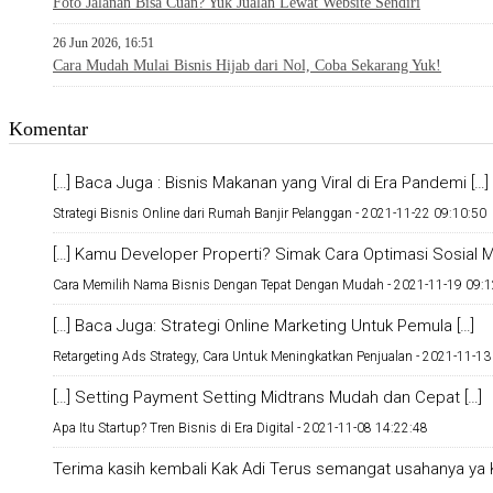
Foto Jalanan Bisa Cuan? Yuk Jualan Lewat Website Sendiri
26 Jun 2026, 16:51
Cara Mudah Mulai Bisnis Hijab dari Nol, Coba Sekarang Yuk!
Komentar
[…] Baca Juga : Bisnis Makanan yang Viral di Era Pandemi […]
Strategi Bisnis Online dari Rumah Banjir Pelanggan -
2021-11-22 09:10:50
[…] Kamu Developer Properti? Simak Cara Optimasi Sosial Me
Cara Memilih Nama Bisnis Dengan Tepat Dengan Mudah -
2021-11-19 09:1
[…] Baca Juga: Strategi Online Marketing Untuk Pemula […]
Retargeting Ads Strategy, Cara Untuk Meningkatkan Penjualan -
2021-11-13
[…] Setting Payment Setting Midtrans Mudah dan Cepat […]
Apa Itu Startup? Tren Bisnis di Era Digital -
2021-11-08 14:22:48
Terima kasih kembali Kak Adi Terus semangat usahanya ya K