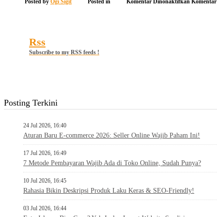
pada
Posted by
Ogi Sigit
Posted in
Komentar Dinonaktifkan
Komentar
aplikasi
majoo
Rss
Subscribe to my RSS feeds !
Posting Terkini
24 Jul 2026, 16:40
Aturan Baru E-commerce 2026: Seller Online Wajib Paham Ini!
17 Jul 2026, 16:49
7 Metode Pembayaran Wajib Ada di Toko Online, Sudah Punya?
10 Jul 2026, 16:45
Rahasia Bikin Deskripsi Produk Laku Keras & SEO-Friendly!
03 Jul 2026, 16:44