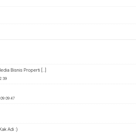
dia Bisnis Properti […]
2:39
 09:09:47
ak Adi :)