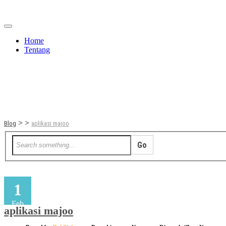
Home
Tentang
Berita
Bisnis
JOM
Promo
Refreshing
>
>
Blog
aplikasi majoo
1
Feb
aplikasi majoo