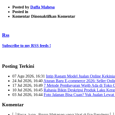
Posted by
Daffa Mahesa
Posted in
pada
Komentar Dinonaktifkan
Komentar
2
Rss
Subscribe to my RSS feeds !
Posting Terkini
07 Agu 2026, 16:31
Intip Ragam Model Jualan Online Kekini
24 Jul 2026, 16:40
Aturan Baru E-commerce 2026: Seller Onli
17 Jul 2026, 16:49
7 Metode Pembayaran Wajib Ada di Toko O
10 Jul 2026, 16:45
Rahasia Bikin Deskripsi Produk Laku Kera
03 Jul 2026, 16:44
Foto Jalanan Bisa Cuan? Yuk Jualan Lewat 
Komentar
[…] Baca Juga : Bisnis Makanan yang Viral di Era Pandemi […]