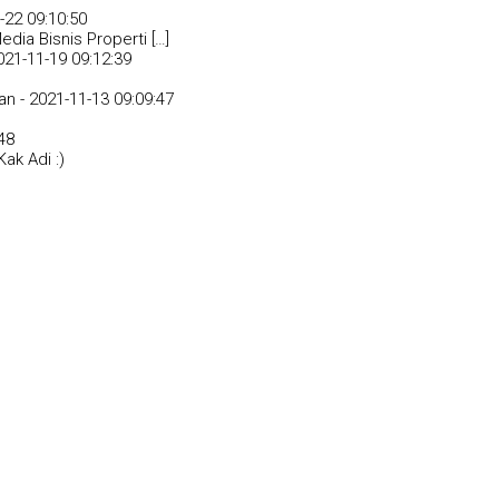
-22 09:10:50
dia Bisnis Properti […]
021-11-19 09:12:39
an -
2021-11-13 09:09:47
48
ak Adi :)