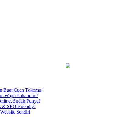
an Buat Cuan Tokomu!
ne Wajib Paham Ini!
nline, Sudah Punya?
s & SEO-Friendly!
Website Sendiri