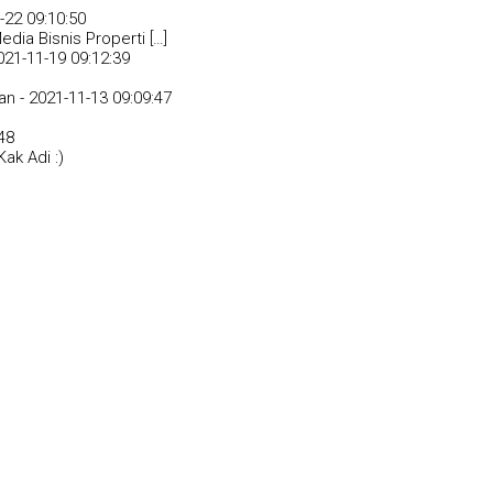
-22 09:10:50
dia Bisnis Properti […]
021-11-19 09:12:39
an -
2021-11-13 09:09:47
48
ak Adi :)