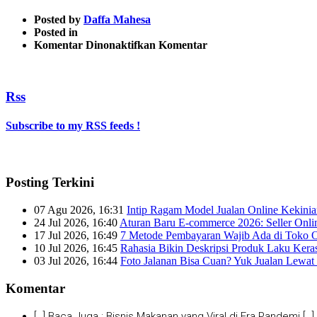
Posted by
Daffa Mahesa
Posted in
pada
Komentar Dinonaktifkan
Komentar
1
Rss
Subscribe to my RSS feeds !
Posting Terkini
07 Agu 2026, 16:31
Intip Ragam Model Jualan Online Kekini
24 Jul 2026, 16:40
Aturan Baru E-commerce 2026: Seller Onli
17 Jul 2026, 16:49
7 Metode Pembayaran Wajib Ada di Toko O
10 Jul 2026, 16:45
Rahasia Bikin Deskripsi Produk Laku Kera
03 Jul 2026, 16:44
Foto Jalanan Bisa Cuan? Yuk Jualan Lewat 
Komentar
[…] Baca Juga : Bisnis Makanan yang Viral di Era Pandemi […]