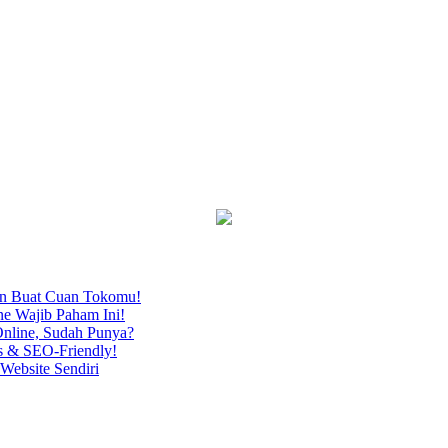
an Buat Cuan Tokomu!
ne Wajib Paham Ini!
nline, Sudah Punya?
s & SEO-Friendly!
Website Sendiri