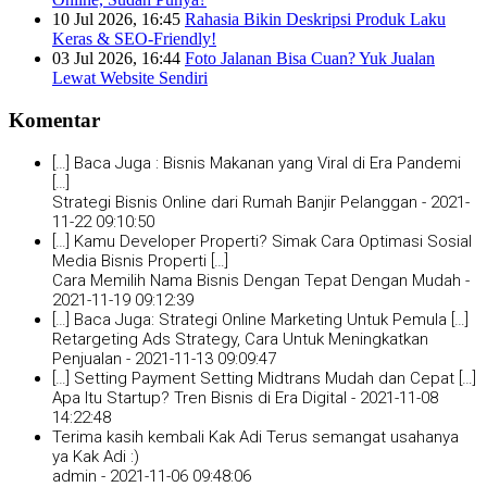
10 Jul 2026, 16:45
Rahasia Bikin Deskripsi Produk Laku
Keras & SEO-Friendly!
03 Jul 2026, 16:44
Foto Jalanan Bisa Cuan? Yuk Jualan
Lewat Website Sendiri
Komentar
[…] Baca Juga : Bisnis Makanan yang Viral di Era Pandemi
[…]
Strategi Bisnis Online dari Rumah Banjir Pelanggan -
2021-
11-22 09:10:50
[…] Kamu Developer Properti? Simak Cara Optimasi Sosial
Media Bisnis Properti […]
Cara Memilih Nama Bisnis Dengan Tepat Dengan Mudah -
2021-11-19 09:12:39
[…] Baca Juga: Strategi Online Marketing Untuk Pemula […]
Retargeting Ads Strategy, Cara Untuk Meningkatkan
Penjualan -
2021-11-13 09:09:47
[…] Setting Payment Setting Midtrans Mudah dan Cepat […]
Apa Itu Startup? Tren Bisnis di Era Digital -
2021-11-08
14:22:48
Terima kasih kembali Kak Adi Terus semangat usahanya
ya Kak Adi :)
admin -
2021-11-06 09:48:06