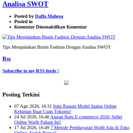
Analisa SWOT
Posted by
Daffa Mahesa
Posted in
pada
Komentar Dinonaktifkan
Komentar
Tips
Menjalankan
Bisnis
Tips Menjalankan Bisnis Fashion Dengan Analisa SWOT
Fashion
Dengan
Rss
Analisa
SWOT
Subscribe to my RSS feeds !
Posting Terkini
07 Agu 2026, 16:31
Intip Ragam Model Jualan Online
Kekinian Buat Cuan Tokomu!
24 Jul 2026, 16:40
Aturan Baru E-commerce 2026: Seller
Online Wajib Paham Ini!
17 Jul 2026, 16:49
7 Metode Pembayaran Wajib Ada di Toko
Online, Sudah Punya?