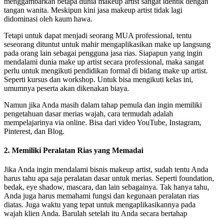
menggambarkan betapa dunia makeup artist sangat identik dengan
tangan wanita. Meskipun kini jasa makeup artist tidak lagi
didominasi oleh kaum hawa.
Tetapi untuk dapat menjadi seorang MUA professional, tentu
seseorang dituntut untuk mahir mengaplikasikan make up langsung
pada orang lain sebagai pengguna jasa rias. Siapapun yang ingin
mendalami dunia make up artist secara professional, maka sangat
perlu untuk mengikuti pendidikan formal di bidang make up artist.
Seperti kursus dan workshop. Untuk bisa mengikuti kelas ini,
umumnya peserta akan dikenakan biaya.
Namun jika Anda masih dalam tahap pemula dan ingin memiliki
pengetahuan dasar merias wajah, cara termudah adalah
mempelajarinya via online. Bisa dari video YouTube, Instagram,
Pinterest, dan Blog.
2. Memiliki Peralatan Rias yang Memadai
Jika Anda ingin mendalami bisnis makeup artist, sudah tentu Anda
harus tahu apa saja peralatan dasar untuk merias. Seperti foundation,
bedak, eye shadow, mascara, dan lain sebagainya. Tak hanya tahu,
Anda juga harus memahami fungsi dan kegunaan peralatan rias
diatas. Juga waktu yang tepat untuk mengaplikasikannya pada
wajah klien Anda. Barulah setelah itu Anda secara bertahap