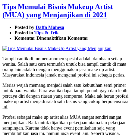
Tips Memulai Bisnis Makeup Artist
(MUA) yang Menjanjikan di 2021
Posted by
Daffa Mahesa
Posted in
Tips & Trik
pada
Komentar Dinonaktifkan
Komentar
Tips
Memulai
Bisnis
Tampil cantik di momen-momen spesial adalah dambaan setiap
Makeup
wanita. Salah satu cara termudah untuk bisa tampil cantik di mata
Artist
orang lain adalah dengan menggunakan jasa make up artist.
(MUA)
Masyarakat Indonesia jamak mengenal profesi ini sebagia perias.
yang
Menjanjikan
Merias wajah memang menjadi salah satu kebutuhan semi primer
di
untuk para wanita. Para wanita dapat tampil penuh gaya dan lebih
2021
percaya diri dengan riasan yang sempurna. Maka tak heran profesi
make up artist menjadi salah satu bisnis yang cukup berpotensi saat
ini.
Profesi sebagai make up artist alias MUA sangat sendiri sangat
menjanjikan. Baik untuk dijadikan pekerjaan utama tau pekerjaan
sampingan. Karena tidak hanya event pernikahan saja yang
membutuhkan jasa ini, namun juga event lain. Seperti wisuda,