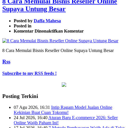
8 Cara Memulai Bisnis Reseller Online
Supaya Untung Besar
Posted by
Daffa Mahesa
Posted in
pada
Komentar Dinonaktifkan
Komentar
8
Cara
Memulai
8 Cara Memulai Bisnis Reseller Online Supaya Untung Besar
Bisnis
Reseller
Rss
Online
Supaya
Untung
Subscribe to my RSS feeds !
Besar
Posting Terkini
07 Agu 2026, 16:31
Intip Ragam Model Jualan Online
Kekinian Buat Cuan Tokomu!
24 Jul 2026, 16:40
Aturan Baru E-commerce 2026: Seller
Online Wajib Paham Ini!
17 Jul 2026, 16:49
7 Metode Pembayaran Wajib Ada di Toko