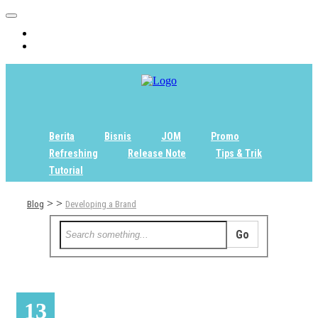
Home
Tentang
Berita
Bisnis
JOM
Promo
Refreshing
Release Note
Tips & Trik
Tutorial
>
>
Blog
Developing a Brand
13