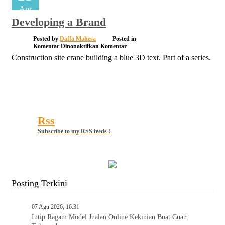
Apr
Developing a Brand
Posted by
Daffa Mahesa
Posted in
pada
Komentar Dinonaktifkan
Komentar
Developing
Construction site crane building a blue 3D text. Part of a series.
a
Brand
Rss
Subscribe to my RSS feeds !
Posting Terkini
07 Agu 2026, 16:31
Intip Ragam Model Jualan Online Kekinian Buat Cuan