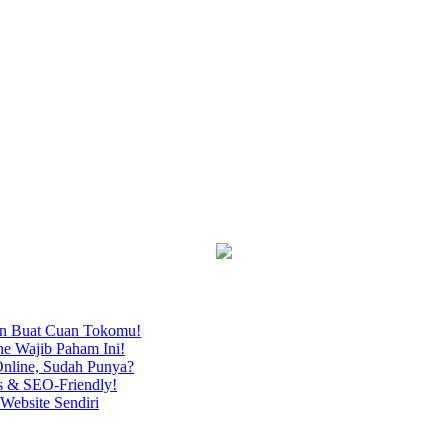
an Buat Cuan Tokomu!
ne Wajib Paham Ini!
nline, Sudah Punya?
s & SEO-Friendly!
Website Sendiri