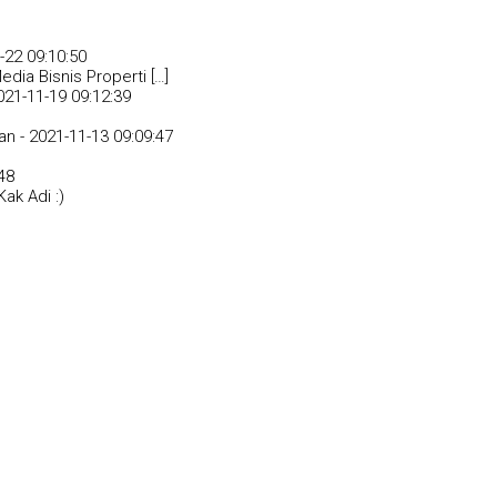
-22 09:10:50
dia Bisnis Properti […]
021-11-19 09:12:39
an -
2021-11-13 09:09:47
48
ak Adi :)