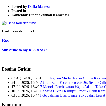
Posted by
Daffa Mahesa
Posted in
pada
Komentar Dinonaktifkan
Komentar
Usaha
tour
dan
Usaha tour dan travel
travel
Rss
Subscribe to my RSS feeds !
Posting Terkini
07 Agu 2026, 16:31
Intip Ragam Model Jualan Online Kekini
24 Jul 2026, 16:40
Aturan Baru E-commerce 2026: Seller Onli
17 Jul 2026, 16:49
7 Metode Pembayaran Wajib Ada di Toko O
10 Jul 2026, 16:45
Rahasia Bikin Deskripsi Produk Laku Kera
03 Jul 2026, 16:44
Foto Jalanan Bisa Cuan? Yuk Jualan Lewat 
Komentar