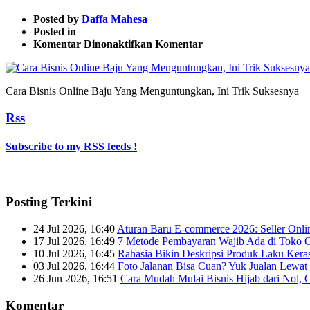
Posted by
Daffa Mahesa
Posted in
pada
Komentar Dinonaktifkan
Komentar
Cara
Bisnis
Online
Cara Bisnis Online Baju Yang Menguntungkan, Ini Trik Suksesnya
Baju
Yang
Rss
Menguntungkan,
Ini
Trik
Subscribe to my RSS feeds !
Suksesnya
Posting Terkini
24 Jul 2026, 16:40
Aturan Baru E-commerce 2026: Seller Onli
17 Jul 2026, 16:49
7 Metode Pembayaran Wajib Ada di Toko O
10 Jul 2026, 16:45
Rahasia Bikin Deskripsi Produk Laku Kera
03 Jul 2026, 16:44
Foto Jalanan Bisa Cuan? Yuk Jualan Lewat 
26 Jun 2026, 16:51
Cara Mudah Mulai Bisnis Hijab dari Nol, 
Komentar