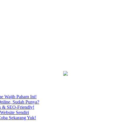
ne Wajib Paham Ini!
nline, Sudah Punya?
s & SEO-Friendly!
Website Sendiri
Coba Sekarang Yuk!