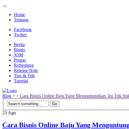
Home
Tentang
Facebook
Twitter
Berita
Bisnis
JOM
Promo
Refreshing
Release Note
Tips & Trik
Tutorial
Blog
>
>
Cara Bisnis Online Baju Yang Menguntungkan, Ini Trik Su
23
Agu
Cara Bisnis Online Baju Yang Menguntung