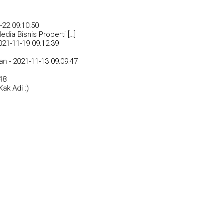
-22 09:10:50
dia Bisnis Properti […]
021-11-19 09:12:39
an -
2021-11-13 09:09:47
48
ak Adi :)