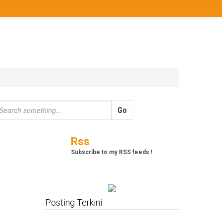
Berita
Bisnis
JOM
Promo
Refreshing
Release Note
Tips & Trik
Tutorial
Rss
Subscribe to my RSS feeds !
Posting Terkini