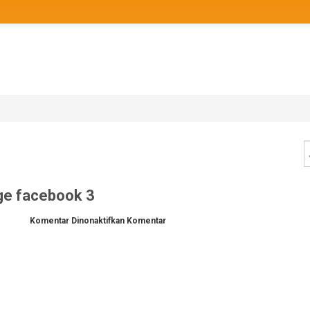
ge facebook 3
pada
Komentar Dinonaktifkan
Komentar
cara
memanfaatkan
fanpage
facebook
3